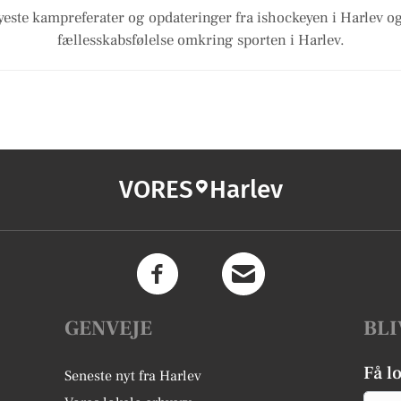
este kampreferater og opdateringer fra ishockeyen i Harlev o
fællesskabsfølelse omkring sporten i Harlev.
VORES
Harlev
GENVEJE
BLI
Få l
Seneste nyt fra Harlev