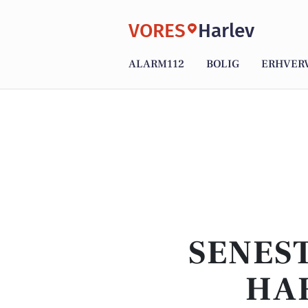
VORES
Harlev
ALARM112
BOLIG
ERHVER
SENEST
HAR