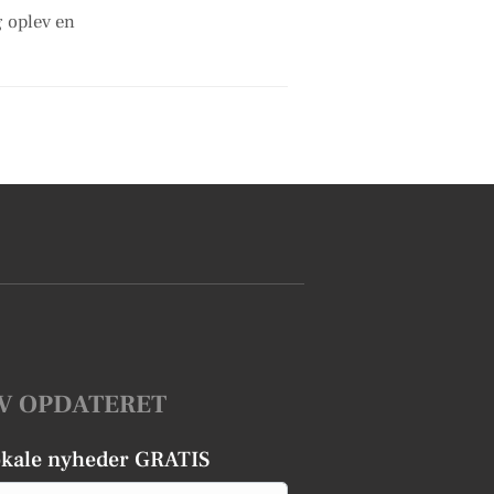
g oplev en
V OPDATERET
okale nyheder GRATIS