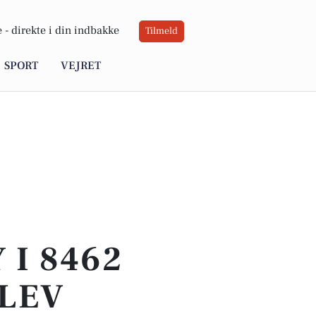
 -
direkte i din indbakke
Tilmeld
SPORT
VEJRET
 I 8462
RLEV