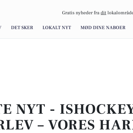
Gratis nyheder fra
dit
lokalområde
V
DET SKER
LOKALT NYT
MØD DINE NABOER
E NYT - ISHOCKEY
LEV – VORES HA