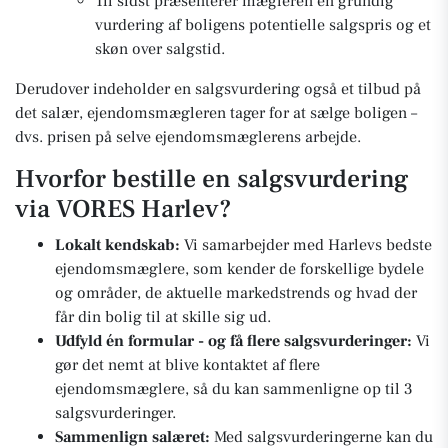
Til sidst præsenterer mægleren en grundig
vurdering af boligens potentielle salgspris og et
skøn over salgstid.
Derudover indeholder en salgsvurdering også et tilbud på
det salær, ejendomsmægleren tager for at sælge boligen –
dvs. prisen på selve ejendomsmæglerens arbejde.
Hvorfor bestille en salgsvurdering
via VORES Harlev?
Lokalt kendskab:
Vi samarbejder med Harlevs bedste
ejendomsmæglere, som kender de forskellige bydele
og områder, de aktuelle markedstrends og hvad der
får din bolig til at skille sig ud.
Udfyld én formular - og få flere salgsvurderinger:
Vi
gør det nemt at blive kontaktet af flere
ejendomsmæglere, så du kan sammenligne op til 3
salgsvurderinger.
Sammenlign salæret:
Med salgsvurderingerne kan du