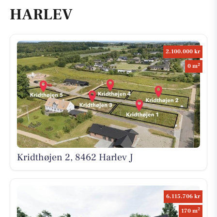
HARLEV
2.100.000 kr
2
0 m
Kridthøjen 2, 8462 Harlev J
6.115.706 kr
2
170 m