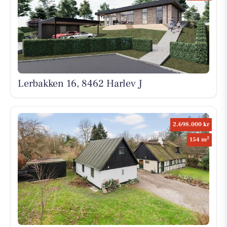
Lerbakken 16, 8462 Harlev J
2.698.000 kr
2
154 m