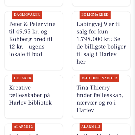
DAGLIGVARER
BOLIGMARKED
Peter & Peter vine
Labingvej 9 er til
til 49,95 kr. og
salg for kun
Kohberg brød til
1.798.000 kr.: Se
12 kr. - ugens
de billigste boliger
lokale tilbud
til salg i Harlev
her
DET SKER
MØD DINE NABOER
Kreative
Tina Thierry
fællesskaber på
finder fællesskab,
Harlev Bibliotek
nærvær og ro i
Harlev
ALARM112
ALARM112