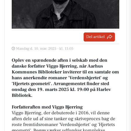
Del artikel
Mandag d. 10. mar. 2025 - kl. 11:05
Oplev en spændende aften i selskab med den
danske forfatter Viggo Bjerring, når Aarhus
Kommunes Biblioteker inviterer til en samtale om
hans anerkendte romaner 'Verdenshjertet' og
'Hjertets geometri'. Arrangementet finder sted
onsdag den 19. marts 2025 kl. 19:00 på Harlev
Bibliotek.
Forfatteraften med Viggo Bjerring
Viggo Bjerring, der debuterede i 2016, vil denne
aften dele ud af sine tanker og skriveproces bag de
roste fremtidsromaner 'Verdenshjertet' og 'Hjertets
geometri'. Begge værker udforsker komplekse