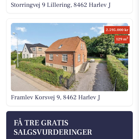
Storringvej 9 Lillering, 8462 Harlev J
2.595.000 kr
2
129 m
Framlev Korsvej 9, 8462 Harlev J
FÅ TRE GRATIS
SALGSVURDERINGER