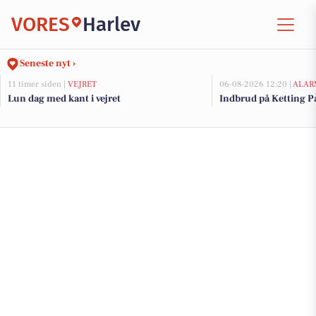
VORES
Harlev
Seneste nyt ›
11 timer siden |
VEJRET
06-08-2026 12:20 |
ALAR
Lun dag med kant i vejret
Indbrud på Ketting Pa