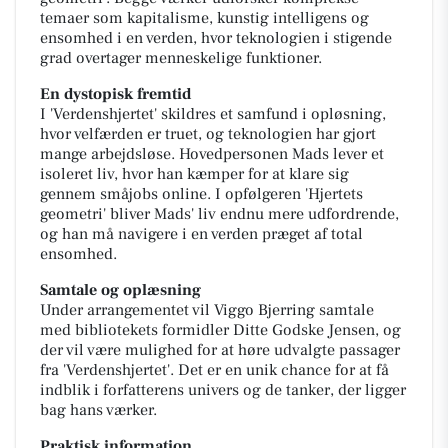
temaer som kapitalisme, kunstig intelligens og
ensomhed i en verden, hvor teknologien i stigende
grad overtager menneskelige funktioner.
En dystopisk fremtid
I 'Verdenshjertet' skildres et samfund i opløsning,
hvor velfærden er truet, og teknologien har gjort
mange arbejdsløse. Hovedpersonen Mads lever et
isoleret liv, hvor han kæmper for at klare sig
gennem småjobs online. I opfølgeren 'Hjertets
geometri' bliver Mads' liv endnu mere udfordrende,
og han må navigere i en verden præget af total
ensomhed.
Samtale og oplæsning
Under arrangementet vil Viggo Bjerring samtale
med bibliotekets formidler Ditte Godske Jensen, og
der vil være mulighed for at høre udvalgte passager
fra 'Verdenshjertet'. Det er en unik chance for at få
indblik i forfatterens univers og de tanker, der ligger
bag hans værker.
Praktisk information