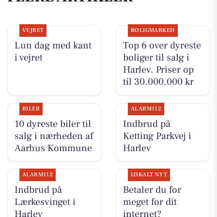
VEJRET
BOLIGMARKED
Lun dag med kant
Top 6 over dyreste
i vejret
boliger til salg i
Harlev. Priser op
til 30.000.000 kr
BILER
ALARM112
10 dyreste biler til
Indbrud på
salg i nærheden af
Ketting Parkvej i
Aarhus Kommune
Harlev
ALARM112
LOKALT NYT
Indbrud på
Betaler du for
Lærkesvinget i
meget for dit
Harlev
internet?