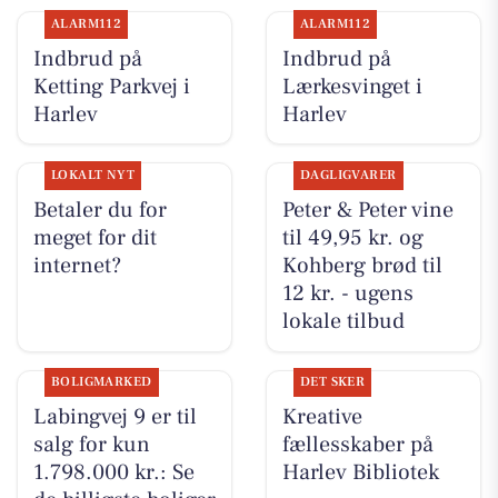
ALARM112
ALARM112
Indbrud på
Indbrud på
Ketting Parkvej i
Lærkesvinget i
Harlev
Harlev
LOKALT NYT
DAGLIGVARER
Betaler du for
Peter & Peter vine
meget for dit
til 49,95 kr. og
internet?
Kohberg brød til
12 kr. - ugens
lokale tilbud
BOLIGMARKED
DET SKER
Labingvej 9 er til
Kreative
salg for kun
fællesskaber på
1.798.000 kr.: Se
Harlev Bibliotek