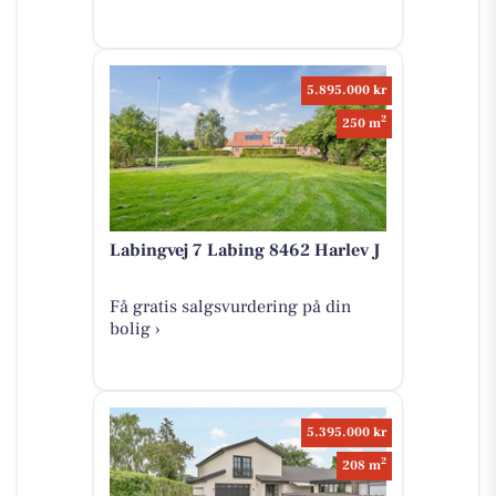
5.895.000 kr
2
250 m
Labingvej 7 Labing 8462 Harlev J
Få gratis salgsvurdering på din
bolig ›
5.395.000 kr
2
208 m