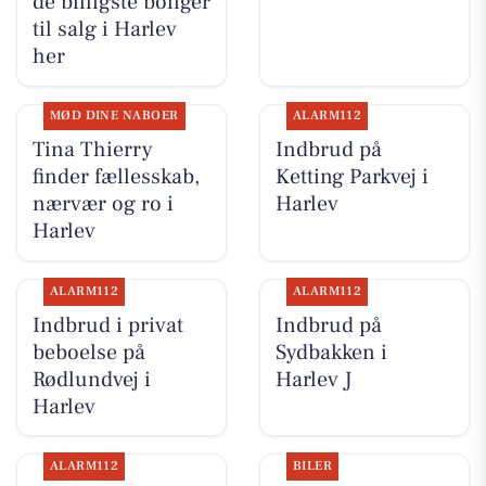
de billigste boliger
til salg i Harlev
her
MØD DINE NABOER
ALARM112
Tina Thierry
Indbrud på
finder fællesskab,
Ketting Parkvej i
nærvær og ro i
Harlev
Harlev
ALARM112
ALARM112
Indbrud i privat
Indbrud på
beboelse på
Sydbakken i
Rødlundvej i
Harlev J
Harlev
ALARM112
BILER