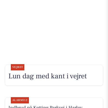
VEJRET
Lun dag med kant i vejret
ALARM112
Indbrud på Ketting Parkvej i Harlev