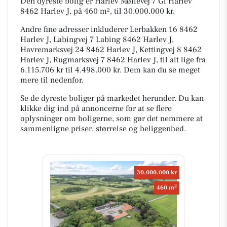
Den dyreste bolig er Harlev Møllevej 7 Gl Harlev
8462 Harlev J, på 460 m², til 30.000.000 kr.
Andre fine adresser inkluderer Lerbakken 16 8462
Harlev J, Labingvej 7 Labing 8462 Harlev J,
Havremarksvej 24 8462 Harlev J, Kettingvej 8 8462
Harlev J, Rugmarksvej 7 8462 Harlev J, til alt lige fra
6.115.706 kr til 4.498.000 kr. Dem kan du se meget
mere til nedenfor.
Se de dyreste boliger på markedet herunder. Du kan
klikke dig ind på annoncerne for at se flere
oplysninger om boligerne, som gør det nemmere at
sammenligne priser, størrelse og beliggenhed.
30.000.000 kr
2
460 m