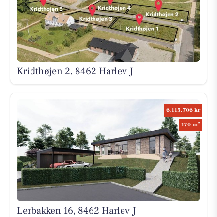
Kridthøjen 2, 8462 Harlev J
6.115.706 kr
2
170 m
Lerbakken 16, 8462 Harlev J