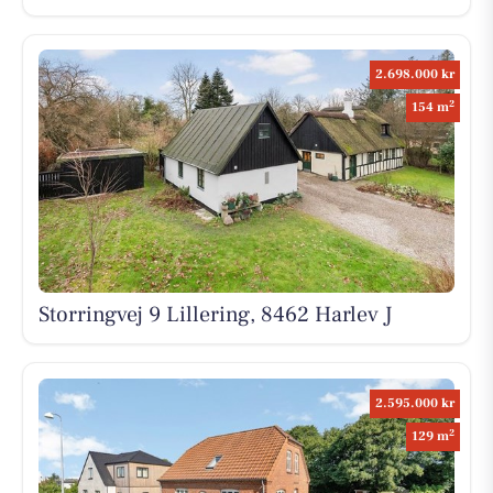
2.698.000 kr
2
154 m
Storringvej 9 Lillering, 8462 Harlev J
2.595.000 kr
2
129 m