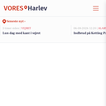
VORES
Harlev
Seneste nyt ›
5 timer siden |
VEJRET
06-08-2026 12:20 |
ALAR
Lun dag med kant i vejret
Indbrud på Ketting Pa