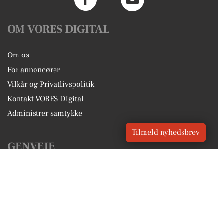
OM VORES DIGITAL
Om os
For annoncører
Vilkår og Privatlivspolitik
Kontakt VORES Digital
Administrer samtykke
Tilmeld nyhedsbrev
GENVEJE
Seneste nyt fra Harlev
Vores lokale erhverv
Kalenderen for Harlev
Fakta om Harlev