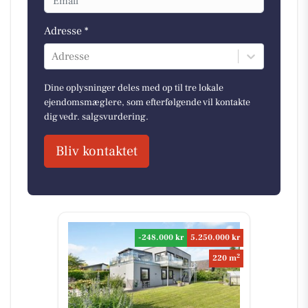
Adresse *
Adresse
Dine oplysninger deles med op til tre lokale
ejendomsmæglere, som efterfølgende vil kontakte
dig vedr. salgsvurdering.
Bliv kontaktet
-248.000 kr
5.250.000 kr
2
220 m