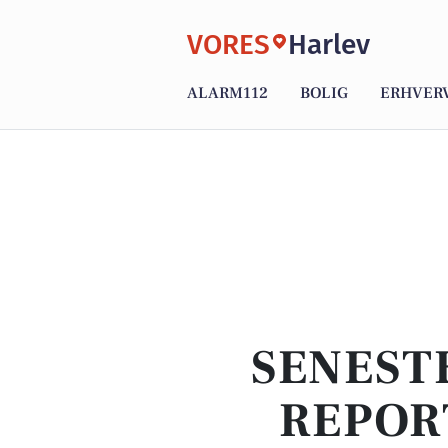
VORES
Harlev
ALARM112
BOLIG
ERHVER
SENEST
REPOR