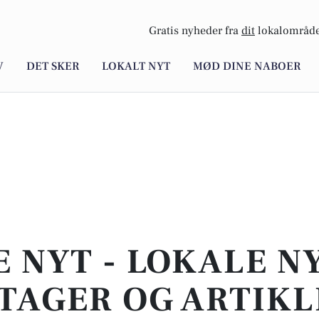
Gratis nyheder fra
dit
lokalområde
V
DET SKER
LOKALT NYT
MØD DINE NABOER
E NYT - LOKALE N
TAGER OG ARTIKL