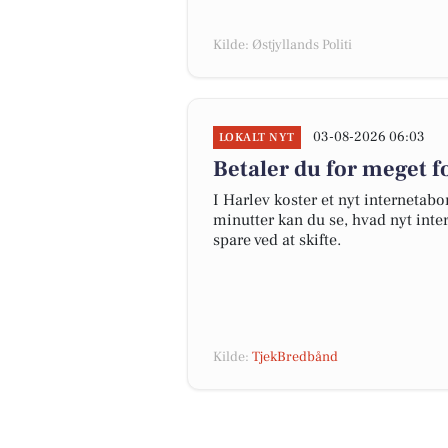
Kilde: Østjyllands Politi
03-08-2026 06:03
LOKALT NYT
Betaler du for meget fo
I Harlev koster et nyt interneta
minutter kan du se, hvad nyt inter
spare ved at skifte.
Kilde:
TjekBredbånd