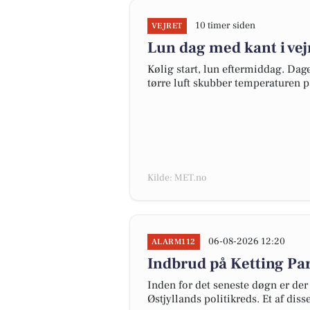
10 timer siden
VEJRET
Lun dag med kant i vej
Kølig start, lun eftermiddag. Dag
tørre luft skubber temperaturen p
Kilde: MET.no
06-08-2026 12:20
ALARM112
Indbrud på Ketting Par
Inden for det seneste døgn er der 
Østjyllands politikreds. Et af diss