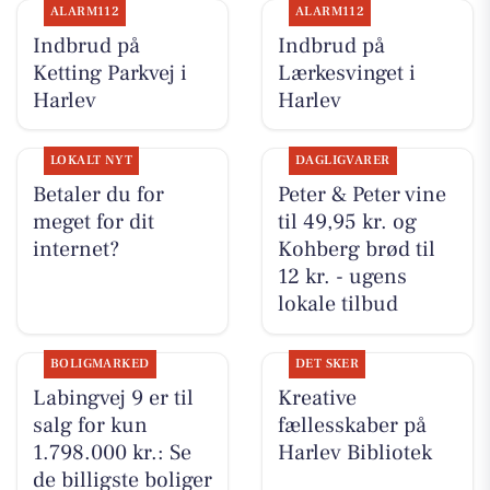
ALARM112
ALARM112
Indbrud på
Indbrud på
Ketting Parkvej i
Lærkesvinget i
Harlev
Harlev
LOKALT NYT
DAGLIGVARER
Betaler du for
Peter & Peter vine
meget for dit
til 49,95 kr. og
internet?
Kohberg brød til
12 kr. - ugens
lokale tilbud
BOLIGMARKED
DET SKER
Labingvej 9 er til
Kreative
salg for kun
fællesskaber på
1.798.000 kr.: Se
Harlev Bibliotek
de billigste boliger