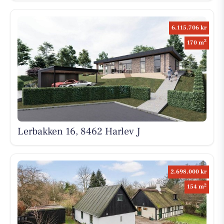
6.115.706 kr
2
170 m
Lerbakken 16, 8462 Harlev J
2.698.000 kr
2
154 m