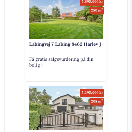
5.895.000 kr
2
250 m
Labingvej 7 Labing 8462 Harlev J
Få gratis salgsvurdering på din
bolig ›
5.395.000 kr
2
208 m