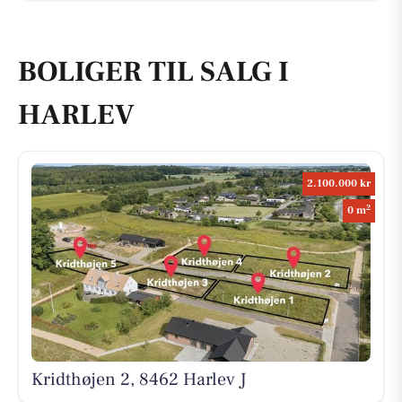
BOLIGER TIL SALG I
HARLEV
2.100.000 kr
2
0 m
Kridthøjen 2, 8462 Harlev J