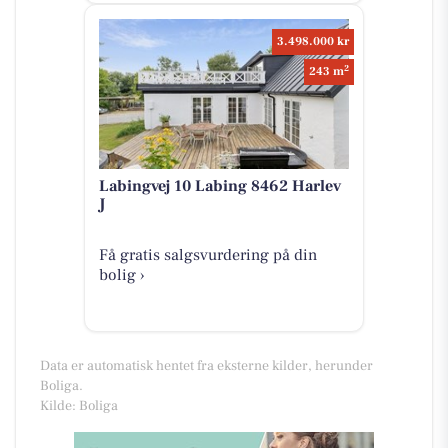
3.498.000 kr
2
243 m
Labingvej 10 Labing 8462 Harlev
J
Få gratis salgsvurdering på din
bolig ›
Data er automatisk hentet fra eksterne kilder, herunder
Boliga.
Kilde: Boliga