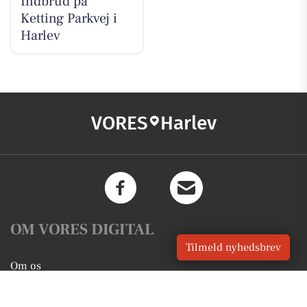
Indbrud på
Ketting Parkvej i
Harlev
VORES
Harlev
OM VORES DIGITAL
Tilmeld nyhedsbrev
Om os
For annoncører