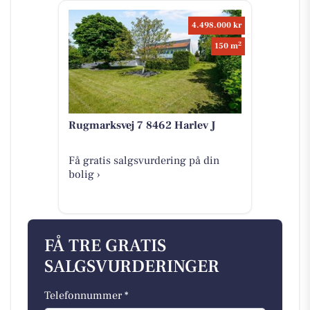
4.498.000 kr
2
150 m
Rugmarksvej 7 8462 Harlev J
Få gratis salgsvurdering på din
bolig ›
FÅ TRE GRATIS
SALGSVURDERINGER
Telefonnummer *