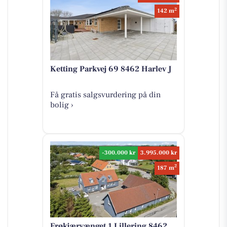
2
142 m
Ketting Parkvej 69 8462 Harlev J
Få gratis salgsvurdering på din
bolig ›
-300.000 kr
3.995.000 kr
2
187 m
Frøkjærvænget 1 Lillering 8462