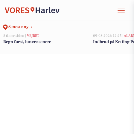
VORES
Harlev
Seneste nyt ›
8 timer siden |
VEJRET
09-08-2026 12:25 |
ALAR
Regn først, lunere senere
Indbrud på Ketting Pa