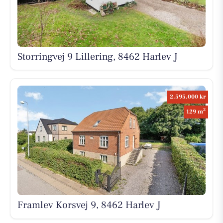
Storringvej 9 Lillering, 8462 Harlev J
2.595.000 kr
2
129 m
Framlev Korsvej 9, 8462 Harlev J