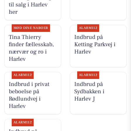
til salg i Harlev
her
MØD DINE NABOER
ALARM112
Tina Thierry
Indbrud på
finder fællesskab,
Ketting Parkvej i
nærvær og ro i
Harlev
Harlev
ALARM112
ALARM112
Indbrud i privat
Indbrud på
beboelse på
Sydbakken i
Rødlundvej i
Harlev J
Harlev
ALARM112