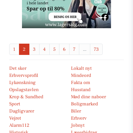
1
2
3
4
5
6
7
...
73
Det sker
Lokalt nyt
Erhvervsprofil
Mindeord
Lykønskning
Fakta om
Opslagstavlen
Husstand
Krop & Sundhed
Mød dine naboer
Sport
Boligmarked
Dagligvarer
Biler
Vejret
Erhverv
Alarm112
Jobnyt
Historisk
Læserbidrag