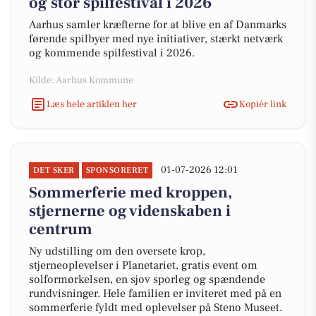
og stor spilfestival i 2026
Aarhus samler kræfterne for at blive en af Danmarks
førende spilbyer med nye initiativer, stærkt netværk
og kommende spilfestival i 2026.
Kilde: Aarhus Kommune
Læs hele artiklen her
Kopiér link
01-07-2026 12:01
DET SKER
SPONSORERET
Sommerferie med kroppen,
stjernerne og videnskaben i
centrum
Ny udstilling om den oversete krop,
stjerneoplevelser i Planetariet, gratis event om
solformørkelsen, en sjov sporleg og spændende
rundvisninger. Hele familien er inviteret med på en
sommerferie fyldt med oplevelser på Steno Museet.