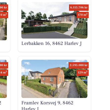
00 kr
6.115.706 kr
2
2
0 m
170 m
Lerbakken 16, 8462 Harlev J
00 kr
2.595.000 kr
2
2
54 m
129 m
2
Framlev Korsvej 9, 8462
Harlev J