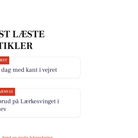
ST LÆSTE
TIKLER
JRET
dag med kant i vejret
ARM112
rud på Lærkesvinget i
lev
Send en gratis lykønskning