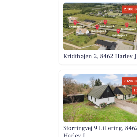
2.100.0
Kridthøjen 2, 8462 Harlev J
2.698.0
1
Storringvej 9 Lillering, 846
Harlev J