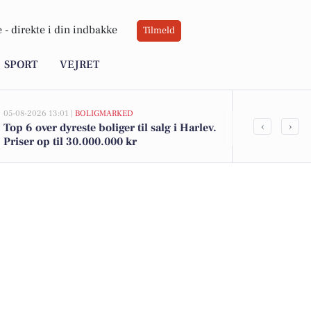
 -
direkte i din indbakke
Tilmeld
SPORT
VEJRET
05-08-2026 13:01 |
BOLIGMARKED
04-08-2026 12:25
‹
›
Top 6 over dyreste boliger til salg i Harlev.
Indbrud på L
Priser op til 30.000.000 kr