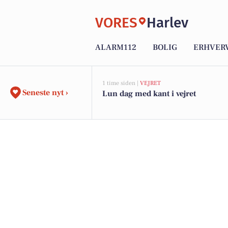
VORES
Harlev
ALARM112
BOLIG
ERHVER
1 time siden |
VEJRET
Seneste nyt ›
Lun dag med kant i vejret