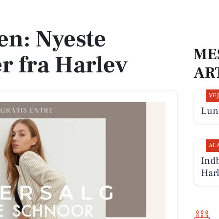
 Harlev
en: Nyeste
ME
r fra Harlev
AR
VE
Lun 
AL
Indb
Har