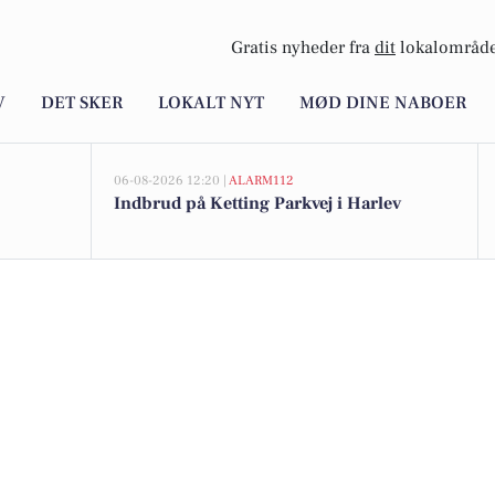
Gratis nyheder fra
dit
lokalområde
V
DET SKER
LOKALT NYT
MØD DINE NABOER
06-08-2026 12:20 |
ALARM112
Indbrud på Ketting Parkvej i Harlev