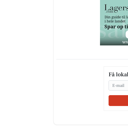
Få loka
Email