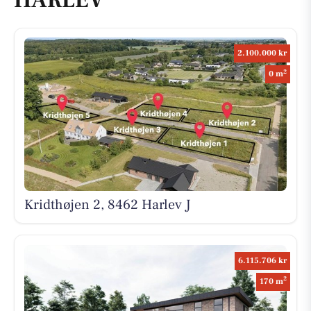
2.100.000 kr
2
0 m
Kridthøjen 2, 8462 Harlev J
6.115.706 kr
2
170 m