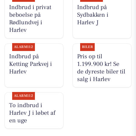
Indbrud i privat
Indbrud på
beboelse på
Sydbakken i
Rødlundvej i
Harlev J
Harlev
ALARM112
BILER
Indbrud på
Pris op til
Ketting Parkvej i
1.199.900 kr! Se
Harlev
de dyreste biler til
salg i Harlev
ALARM112
To indbrud i
Harlev J i løbet af
en uge