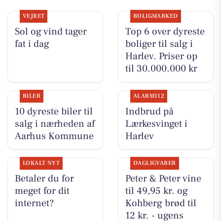
VEJRET
BOLIGMARKED
Sol og vind tager
Top 6 over dyreste
fat i dag
boliger til salg i
Harlev. Priser op
til 30.000.000 kr
BILER
ALARM112
10 dyreste biler til
Indbrud på
salg i nærheden af
Lærkesvinget i
Aarhus Kommune
Harlev
LOKALT NYT
DAGLIGVARER
Betaler du for
Peter & Peter vine
meget for dit
til 49,95 kr. og
internet?
Kohberg brød til
12 kr. - ugens