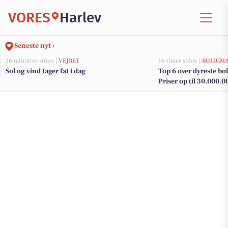
VORES
Harlev
Seneste nyt ›
16 minutter siden |
VEJRET
16 timer siden |
BOLIGM
Sol og vind tager fat i dag
Top 6 over dyreste boli
Priser op til 30.000.0