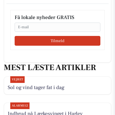
Få lokale nyheder GRATIS
Email
Tilmeld
MEST LÆSTE ARTIKLER
VEJRET
Sol og vind tager fat i dag
ALARM112
Indbrud på Lærkesvinget i Harlev