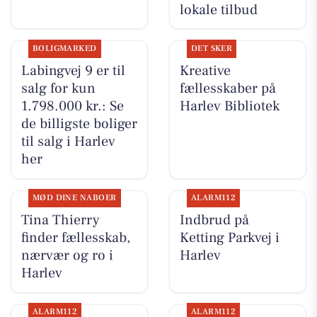
lokale tilbud
BOLIGMARKED
DET SKER
Labingvej 9 er til
Kreative
salg for kun
fællesskaber på
1.798.000 kr.: Se
Harlev Bibliotek
de billigste boliger
til salg i Harlev
her
MØD DINE NABOER
ALARM112
Tina Thierry
Indbrud på
finder fællesskab,
Ketting Parkvej i
nærvær og ro i
Harlev
Harlev
ALARM112
ALARM112