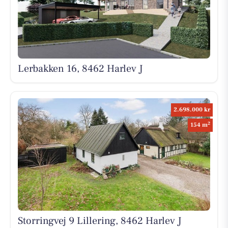
Lerbakken 16, 8462 Harlev J
2.698.000 kr
2
154 m
Storringvej 9 Lillering, 8462 Harlev J