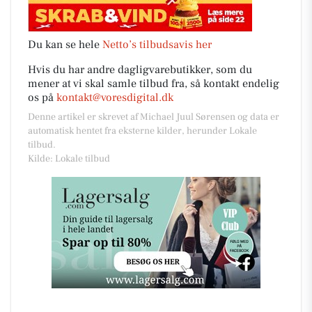
Du kan se hele
Netto’s tilbudsavis her
Hvis du har andre dagligvarebutikker, som du
mener at vi skal samle tilbud fra, så kontakt endelig
os på
kontakt@voresdigital.dk
Denne artikel er skrevet af Michael Juul Sørensen og data er
automatisk hentet fra eksterne kilder, herunder Lokale
tilbud.
Kilde: Lokale tilbud