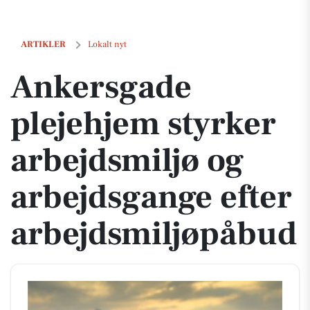
Ankersgade plejehjem styrker arbejdsmiljø og arbejdsgange efter ar
ARTIKLER
Lokalt nyt
Ankersgade
plejehjem styrker
arbejdsmiljø og
arbejdsgange efter
arbejdsmiljøpåbud