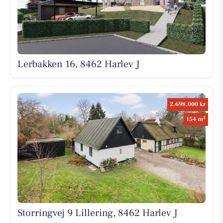
Lerbakken 16, 8462 Harlev J
2.698.000 kr
2
154 m
Storringvej 9 Lillering, 8462 Harlev J