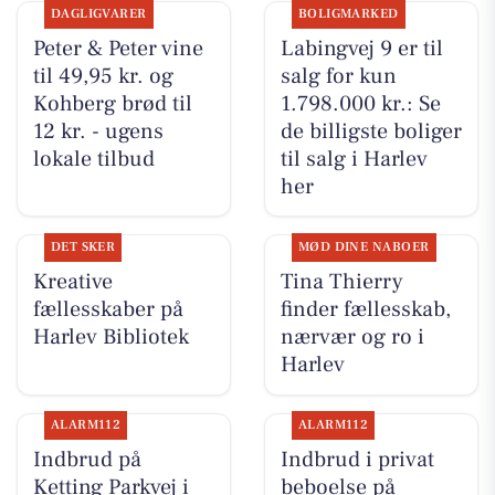
DAGLIGVARER
BOLIGMARKED
Peter & Peter vine
Labingvej 9 er til
til 49,95 kr. og
salg for kun
Kohberg brød til
1.798.000 kr.: Se
12 kr. - ugens
de billigste boliger
lokale tilbud
til salg i Harlev
her
DET SKER
MØD DINE NABOER
Kreative
Tina Thierry
fællesskaber på
finder fællesskab,
Harlev Bibliotek
nærvær og ro i
Harlev
ALARM112
ALARM112
Indbrud på
Indbrud i privat
Ketting Parkvej i
beboelse på