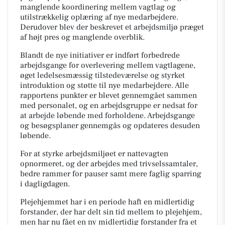
manglende koordinering mellem vagtlag og
utilstrækkelig oplæring af nye medarbejdere.
Derudover blev der beskrevet et arbejdsmiljø præget
af højt pres og manglende overblik.
Blandt de nye initiativer er indført forbedrede
arbejdsgange for overlevering mellem vagtlagene,
øget ledelsesmæssig tilstedeværelse og styrket
introduktion og støtte til nye medarbejdere. Alle
rapportens punkter er blevet gennemgået sammen
med personalet, og en arbejdsgruppe er nedsat for
at arbejde løbende med forholdene. Arbejdsgange
og besøgsplaner gennemgås og opdateres desuden
løbende.
For at styrke arbejdsmiljøet er nattevagten
opnormeret, og der arbejdes med trivselssamtaler,
bedre rammer for pauser samt mere faglig sparring
i dagligdagen.
Plejehjemmet har i en periode haft en midlertidig
forstander, der har delt sin tid mellem to plejehjem,
men har nu fået en ny midlertidig forstander fra et