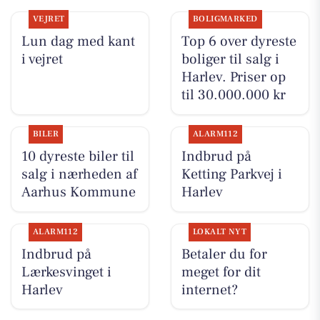
VEJRET
BOLIGMARKED
Lun dag med kant
Top 6 over dyreste
i vejret
boliger til salg i
Harlev. Priser op
til 30.000.000 kr
BILER
ALARM112
10 dyreste biler til
Indbrud på
salg i nærheden af
Ketting Parkvej i
Aarhus Kommune
Harlev
ALARM112
LOKALT NYT
Indbrud på
Betaler du for
Lærkesvinget i
meget for dit
Harlev
internet?