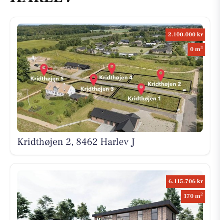
2.100.000 kr
2
0 m
Kridthøjen 2, 8462 Harlev J
6.115.706 kr
2
170 m