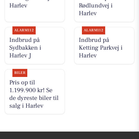
Harlev
Rødlundvej i
Harlev
ALARM112
ALARM112
Indbrud på
Indbrud på
Sydbakken i
Ketting Parkvej i
Harlev J
Harlev
BILER
Pris op til
1.199.900 kr! Se
de dyreste biler til
salg i Harlev