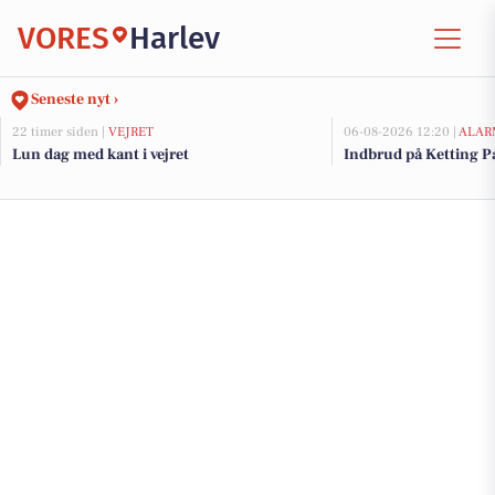
VORES
Harlev
Seneste nyt ›
22 timer siden |
VEJRET
06-08-2026 12:20 |
ALAR
Lun dag med kant i vejret
Indbrud på Ketting Pa