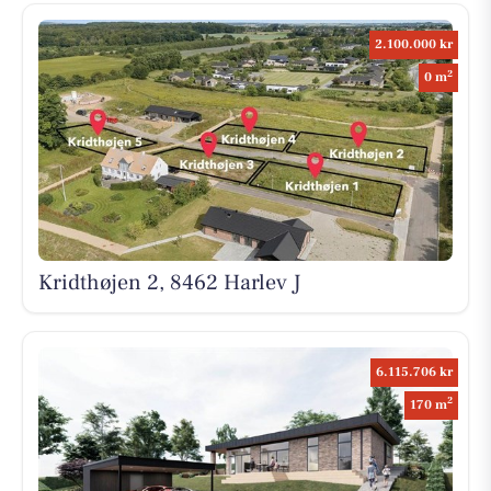
2.100.000 kr
2
0 m
Kridthøjen 2, 8462 Harlev J
6.115.706 kr
2
170 m