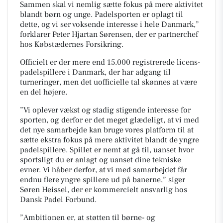
Sammen skal vi nemlig sætte fokus på mere aktivitet
blandt børn og unge. Padelsporten er oplagt til
dette, og vi ser voksende interesse i hele Danmark,”
forklarer Peter Hjartan Sørensen, der er partnerchef
hos Købstædernes Forsikring.
Officielt er der mere end 15.000 registrerede licens-
padelspillere i Danmark, der har adgang til
turneringer, men det uofficielle tal skønnes at være
en del højere.
”Vi oplever vækst og stadig stigende interesse for
sporten, og derfor er det meget glædeligt, at vi med
det nye samarbejde kan bruge vores platform til at
sætte ekstra fokus på mere aktivitet blandt de yngre
padelspillere. Spillet er nemt at gå til, uanset hvor
sportsligt du er anlagt og uanset dine tekniske
evner. Vi håber derfor, at vi med samarbejdet får
endnu flere yngre spillere ud på banerne,” siger
Søren Heissel, der er kommercielt ansvarlig hos
Dansk Padel Forbund.
”Ambitionen er, at støtten til børne- og