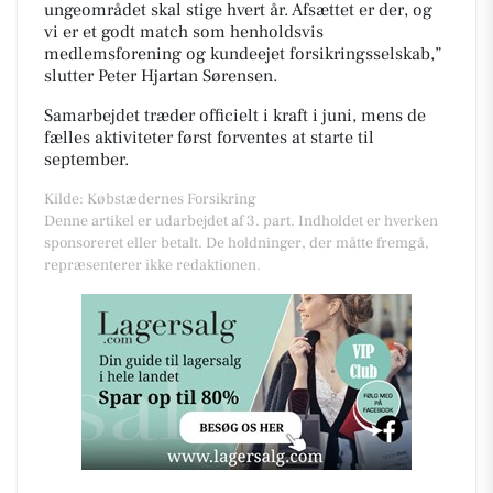
ungeområdet skal stige hvert år. Afsættet er der, og
vi er et godt match som henholdsvis
medlemsforening og kundeejet forsikringsselskab,”
slutter Peter Hjartan Sørensen.
Samarbejdet træder officielt i kraft i juni, mens de
fælles aktiviteter først forventes at starte til
september.
Kilde: Købstædernes Forsikring
Denne artikel er udarbejdet af 3. part. Indholdet er hverken
sponsoreret eller betalt. De holdninger, der måtte fremgå,
repræsenterer ikke redaktionen.