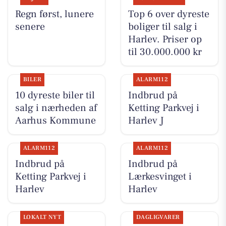
Regn først, lunere
Top 6 over dyreste
senere
boliger til salg i
Harlev. Priser op
til 30.000.000 kr
BILER
ALARM112
10 dyreste biler til
Indbrud på
salg i nærheden af
Ketting Parkvej i
Aarhus Kommune
Harlev J
ALARM112
ALARM112
Indbrud på
Indbrud på
Ketting Parkvej i
Lærkesvinget i
Harlev
Harlev
LOKALT NYT
DAGLIGVARER