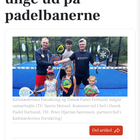
padelbanerne
Købstædernes Forsikring og Dansk Padel Forbund indgår
samarbejde (TV: Søren Heissel, Kommerciel Chef i Dansk
Padel Forbund; TH: Peter Hjartan Sørensen, partnerchef i
Købstædernes Forsikring)
Del artikel