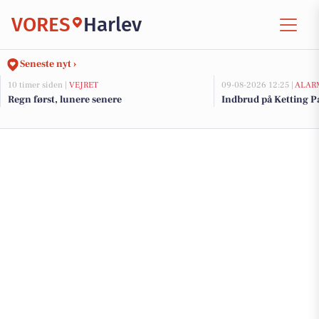
VORES
Harlev
Seneste nyt ›
10 timer siden |
VEJRET
09-08-2026 12:25 |
ALAR
Regn først, lunere senere
Indbrud på Ketting Pa