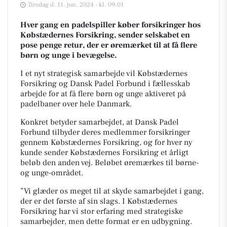
Tirsdag d. 11. jun. 2024 - kl. 09:01
Hver gang en padelspiller køber forsikringer hos
Købstædernes Forsikring, sender selskabet en
pose penge retur, der er øremærket til at få flere
børn og unge i bevægelse.
I et nyt strategisk samarbejde vil Købstædernes
Forsikring og Dansk Padel Forbund i fællesskab
arbejde for at få flere børn og unge aktiveret på
padelbaner over hele Danmark.
Konkret betyder samarbejdet, at Dansk Padel
Forbund tilbyder deres medlemmer forsikringer
gennem Købstædernes Forsikring, og for hver ny
kunde sender Købstædernes Forsikring et årligt
beløb den anden vej. Beløbet øremærkes til børne-
og unge-området.
”Vi glæder os meget til at skyde samarbejdet i gang,
der er det første af sin slags. I Købstædernes
Forsikring har vi stor erfaring med strategiske
samarbejder, men dette format er en udbygning.