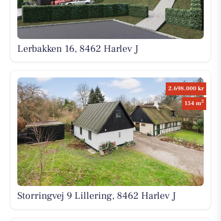
Lerbakken 16, 8462 Harlev J
2.698.000 kr
2
154 m
Storringvej 9 Lillering, 8462 Harlev J