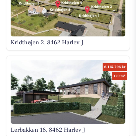
Kridthøjen 2, 8462 Harlev J
6.115.706 kr
2
170 m
Lerbakken 16, 8462 Harlev J