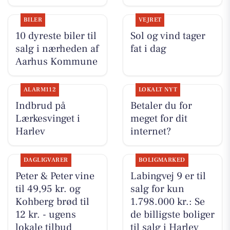
BILER
VEJRET
10 dyreste biler til
Sol og vind tager
salg i nærheden af
fat i dag
Aarhus Kommune
ALARM112
LOKALT NYT
Indbrud på
Betaler du for
Lærkesvinget i
meget for dit
Harlev
internet?
DAGLIGVARER
BOLIGMARKED
Peter & Peter vine
Labingvej 9 er til
til 49,95 kr. og
salg for kun
Kohberg brød til
1.798.000 kr.: Se
12 kr. - ugens
de billigste boliger
lokale tilbud
til salg i Harlev