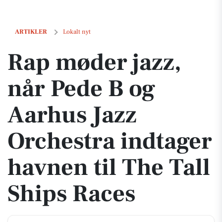
Rap møder jazz, når Pede B og Aarhus Jazz Orchestra indtager havnen 
ARTIKLER
Lokalt nyt
Rap møder jazz,
når Pede B og
Aarhus Jazz
Orchestra indtager
havnen til The Tall
Ships Races