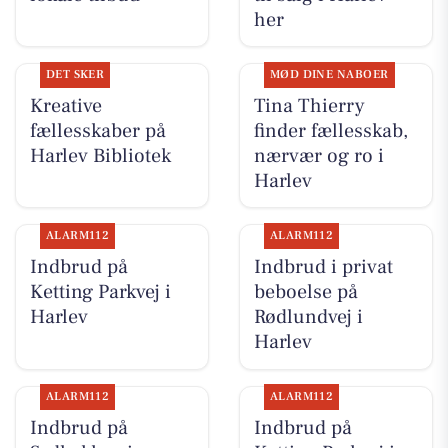
her
DET SKER
MØD DINE NABOER
Kreative
Tina Thierry
fællesskaber på
finder fællesskab,
Harlev Bibliotek
nærvær og ro i
Harlev
ALARM112
ALARM112
Indbrud på
Indbrud i privat
Ketting Parkvej i
beboelse på
Harlev
Rødlundvej i
Harlev
ALARM112
ALARM112
Indbrud på
Indbrud på