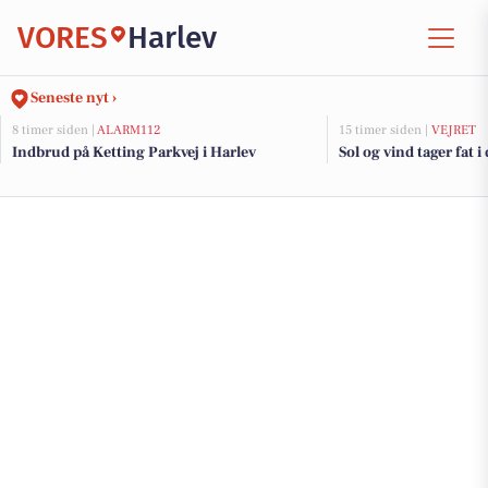
VORES
Harlev
Seneste nyt ›
8 timer siden |
ALARM112
15 timer siden |
VEJRET
Indbrud på Ketting Parkvej i Harlev
Sol og vind tager fat i