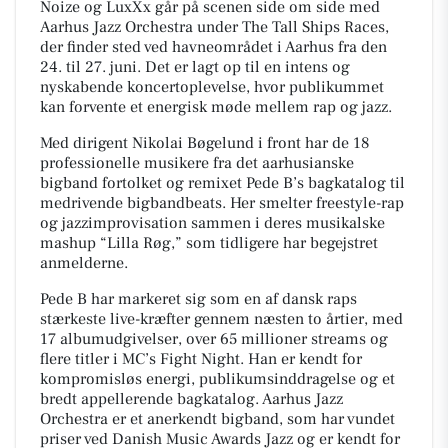
Noize og LuxXx går på scenen side om side med
Aarhus Jazz Orchestra under The Tall Ships Races,
der finder sted ved havneområdet i Aarhus fra den
24. til 27. juni. Det er lagt op til en intens og
nyskabende koncertoplevelse, hvor publikummet
kan forvente et energisk møde mellem rap og jazz.
Med dirigent Nikolai Bøgelund i front har de 18
professionelle musikere fra det aarhusianske
bigband fortolket og remixet Pede B’s bagkatalog til
medrivende bigbandbeats. Her smelter freestyle-rap
og jazzimprovisation sammen i deres musikalske
mashup “Lilla Røg,” som tidligere har begejstret
anmelderne.
Pede B har markeret sig som en af dansk raps
stærkeste live-kræfter gennem næsten to årtier, med
17 albumudgivelser, over 65 millioner streams og
flere titler i MC’s Fight Night. Han er kendt for
kompromisløs energi, publikumsinddragelse og et
bredt appellerende bagkatalog. Aarhus Jazz
Orchestra er et anerkendt bigband, som har vundet
priser ved Danish Music Awards Jazz og er kendt for