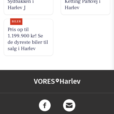
Sydbakken i
Ketting Parkvej i
Harlev J
Harlev
BILER
Pris op til
1.199.900 kr! Se
de dyreste biler til
salg i Harlev
VORES
Harlev