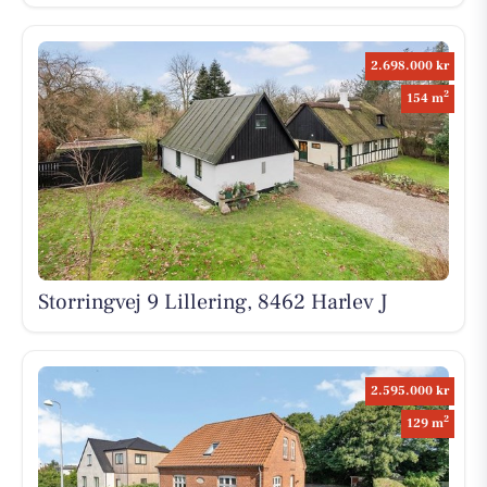
2.698.000 kr
2
154 m
Storringvej 9 Lillering, 8462 Harlev J
2.595.000 kr
2
129 m