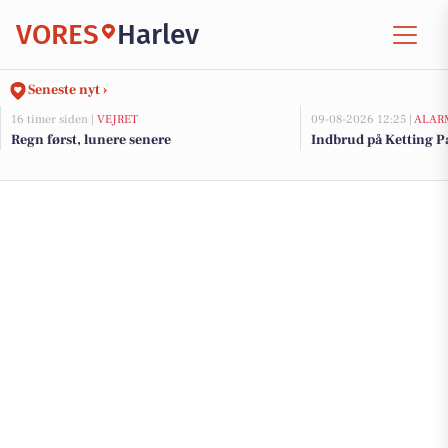
VORES
Harlev
Seneste nyt ›
16 timer siden |
VEJRET
09-08-2026 12:25 |
ALAR
Regn først, lunere senere
Indbrud på Ketting Pa