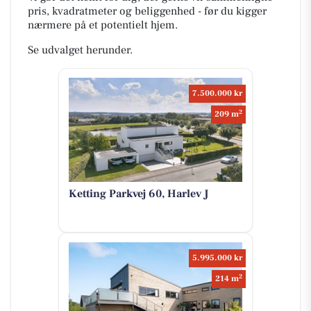
pris, kvadratmeter og beliggenhed - før du kigger
nærmere på et potentielt hjem.
Se udvalget herunder.
7.500.000 kr
2
209 m
Ketting Parkvej 60, Harlev J
5.995.000 kr
2
214 m