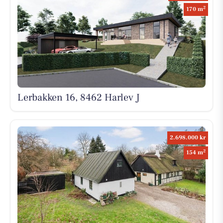
2
170 m
Lerbakken 16, 8462 Harlev J
2.698.000 kr
2
154 m