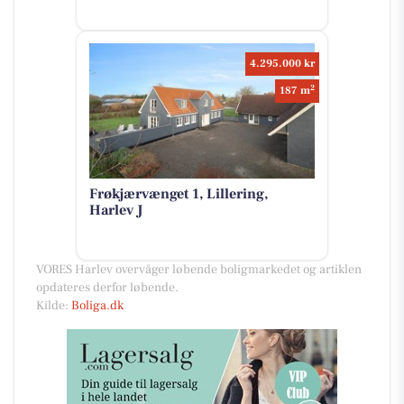
4.295.000 kr
2
187 m
Frøkjærvænget 1, Lillering,
Harlev J
VORES Harlev overvåger løbende boligmarkedet og artiklen
opdateres derfor løbende.
Kilde:
Boliga.dk