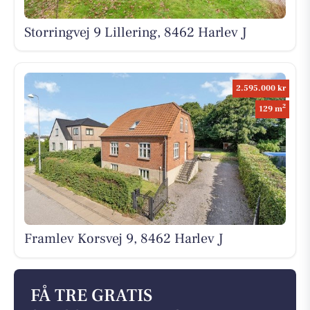
Storringvej 9 Lillering, 8462 Harlev J
2.595.000 kr
2
129 m
Framlev Korsvej 9, 8462 Harlev J
FÅ TRE GRATIS