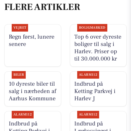
FLERE ARTIKLER
VEJRET
BOLIGMARKED
Regn først, lunere
Top 6 over dyreste
senere
boliger til salg i
Harlev. Priser op
til 30.000.000 kr
BILER
ALARM112
10 dyreste biler til
Indbrud på
salg i nærheden af
Ketting Parkvej i
Aarhus Kommune
Harlev J
ALARM112
ALARM112
Indbrud på
Indbrud på
Ketting Parkvej i
Lærkesvinget i