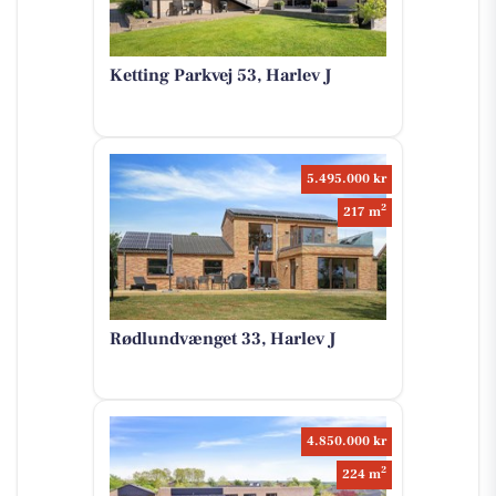
Ketting Parkvej 53, Harlev J
5.495.000 kr
2
217 m
Rødlundvænget 33, Harlev J
4.850.000 kr
2
224 m