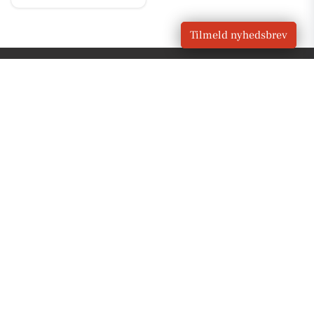
Tilmeld nyhedsbrev
VORES
Harlev
OM VORES DIGITAL
Om os
For annoncører
Vilkår og Privatlivspolitik
Kontakt VORES Digital
Administrer samtykke