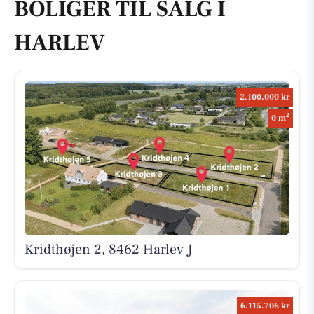
BOLIGER TIL SALG I
HARLEV
2.100.000 kr
2
0 m
Kridthøjen 2, 8462 Harlev J
6.115.706 kr