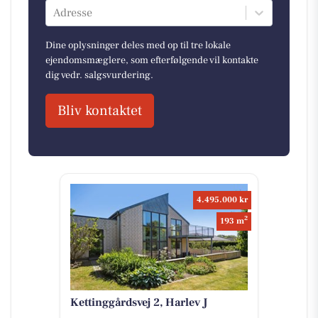
Adresse
Dine oplysninger deles med op til tre lokale
ejendomsmæglere, som efterfølgende vil kontakte
dig vedr. salgsvurdering.
Bliv kontaktet
4.495.000 kr
2
193 m
Kettinggårdsvej 2, Harlev J