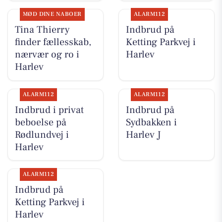
MØD DINE NABOER
ALARM112
Tina Thierry
Indbrud på
finder fællesskab,
Ketting Parkvej i
nærvær og ro i
Harlev
Harlev
ALARM112
ALARM112
Indbrud i privat
Indbrud på
beboelse på
Sydbakken i
Rødlundvej i
Harlev J
Harlev
ALARM112
Indbrud på
Ketting Parkvej i
Harlev