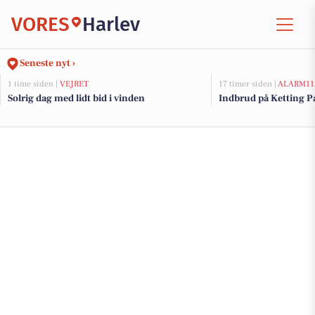
VORES
Harlev
Seneste nyt ›
1 time siden |
VEJRET
17 timer siden |
ALARM11
Solrig dag med lidt bid i vinden
Indbrud på Ketting Pa