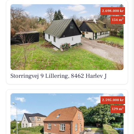
2.698.000 kr
2
154 m
Storringvej 9 Lillering, 8462 Harlev J
2.595.000 kr
2
129 m