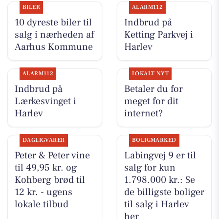
BILER
ALARM112
10 dyreste biler til
Indbrud på
salg i nærheden af
Ketting Parkvej i
Aarhus Kommune
Harlev
ALARM112
LOKALT NYT
Indbrud på
Betaler du for
Lærkesvinget i
meget for dit
Harlev
internet?
DAGLIGVARER
BOLIGMARKED
Peter & Peter vine
Labingvej 9 er til
til 49,95 kr. og
salg for kun
Kohberg brød til
1.798.000 kr.: Se
12 kr. - ugens
de billigste boliger
lokale tilbud
til salg i Harlev
her