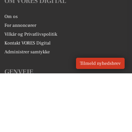
OM VORES DIGITAL
Om os
For annoncører
Vilkår og Privatlivspolitik
Kontakt VORES Digital
Administrer samtykke
Tilmeld nyhedsbrev
GENVEJE
Seneste nyt fra Harlev
Vores lokale erhverv
Kalenderen for Harlev
Fakta om Harlev
Erhvervsartikler
Aarhus Kommune