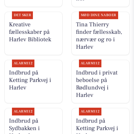
DET SKER
MØD DINE NABOER
Kreative
Tina Thierry
fællesskaber på
finder fællesskab,
Harlev Bibliotek
nærvær og ro i
Harlev
ALARM112
ALARM112
Indbrud på
Indbrud i privat
Ketting Parkvej i
beboelse på
Harlev
Rødlundvej i
Harlev
ALARM112
ALARM112
Indbrud på
Indbrud på
Sydbakken i
Ketting Parkvej i