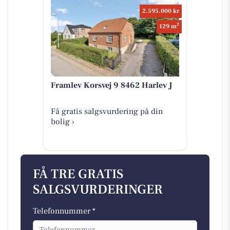
2.595.000 kr
2
129 m
Framlev Korsvej 9 8462 Harlev J
Få gratis salgsvurdering på din
bolig ›
FÅ TRE GRATIS
SALGSVURDERINGER
Telefonnummer *