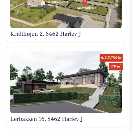
Kridthøjen 2, 8462 Harlev J
6.115.706 kr
2
170 m
Lerbakken 16, 8462 Harlev J