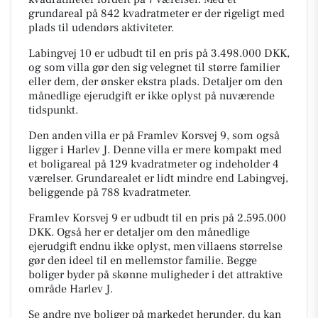
grundareal på 842 kvadratmeter er der rigeligt med
plads til udendørs aktiviteter.
Labingvej 10 er udbudt til en pris på 3.498.000 DKK,
og som villa gør den sig velegnet til større familier
eller dem, der ønsker ekstra plads. Detaljer om den
månedlige ejerudgift er ikke oplyst på nuværende
tidspunkt.
Den anden villa er på Framlev Korsvej 9, som også
ligger i Harlev J. Denne villa er mere kompakt med
et boligareal på 129 kvadratmeter og indeholder 4
værelser. Grundarealet er lidt mindre end Labingvej,
beliggende på 788 kvadratmeter.
Framlev Korsvej 9 er udbudt til en pris på 2.595.000
DKK. Også her er detaljer om den månedlige
ejerudgift endnu ikke oplyst, men villaens størrelse
gør den ideel til en mellemstor familie. Begge
boliger byder på skønne muligheder i det attraktive
område Harlev J.
Se andre nye boliger på markedet herunder, du kan