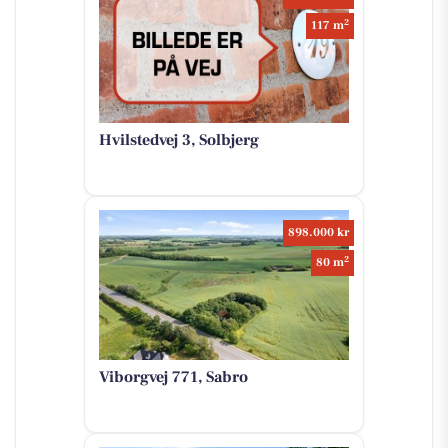
2
117 m
Hvilstedvej 3, Solbjerg
898.000 kr
2
80 m
Viborgvej 771, Sabro