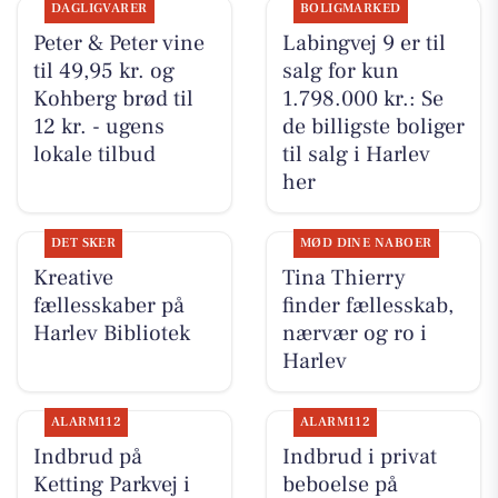
DAGLIGVARER
BOLIGMARKED
Peter & Peter vine
Labingvej 9 er til
til 49,95 kr. og
salg for kun
Kohberg brød til
1.798.000 kr.: Se
12 kr. - ugens
de billigste boliger
lokale tilbud
til salg i Harlev
her
DET SKER
MØD DINE NABOER
Kreative
Tina Thierry
fællesskaber på
finder fællesskab,
Harlev Bibliotek
nærvær og ro i
Harlev
ALARM112
ALARM112
Indbrud på
Indbrud i privat
Ketting Parkvej i
beboelse på