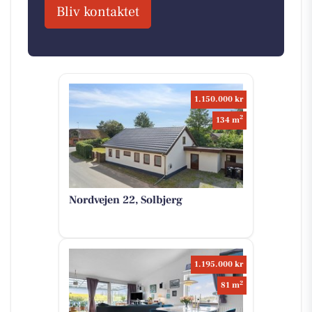
Bliv kontaktet
1.150.000 kr
2
134 m
Nordvejen 22, Solbjerg
1.195.000 kr
2
81 m