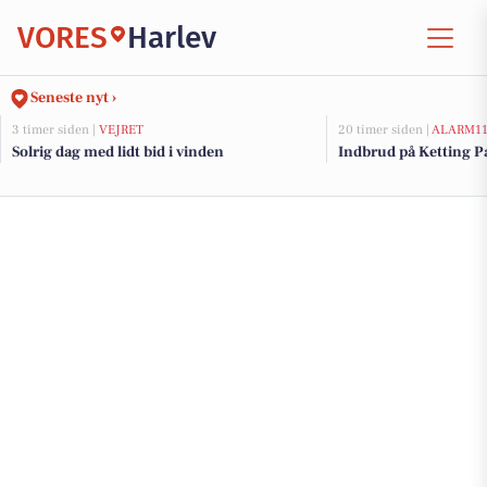
VORES
Harlev
Seneste nyt ›
3 timer siden |
VEJRET
20 timer siden |
ALARM1
Solrig dag med lidt bid i vinden
Indbrud på Ketting Pa