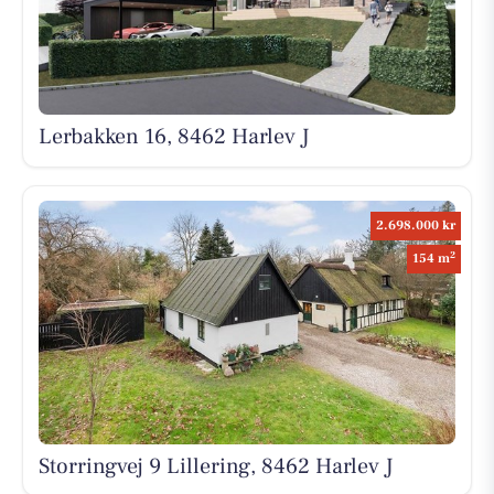
Lerbakken 16, 8462 Harlev J
2.698.000 kr
2
154 m
Storringvej 9 Lillering, 8462 Harlev J