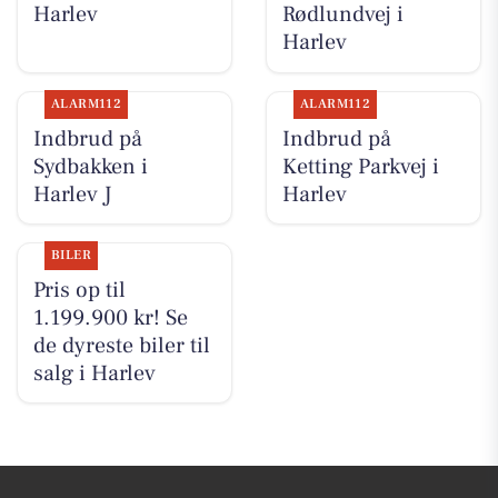
Harlev
Rødlundvej i
Harlev
ALARM112
ALARM112
Indbrud på
Indbrud på
Sydbakken i
Ketting Parkvej i
Harlev J
Harlev
BILER
Pris op til
1.199.900 kr! Se
de dyreste biler til
salg i Harlev