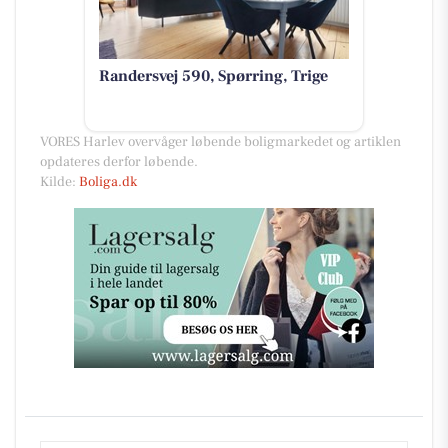
Randersvej 590, Spørring, Trige
VORES Harlev overvåger løbende boligmarkedet og artiklen
opdateres derfor løbende.
Kilde:
Boliga.dk