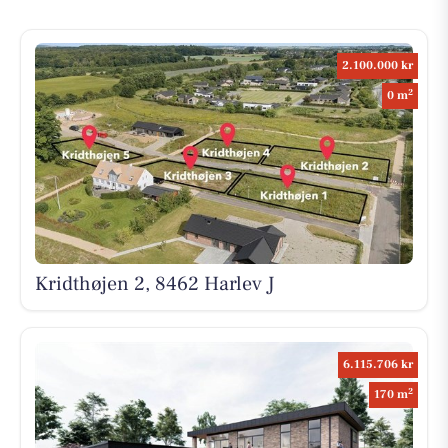
2.100.000 kr
2
0 m
Kridthøjen 2, 8462 Harlev J
6.115.706 kr
2
170 m