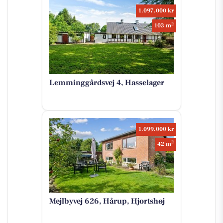
1.097.000 kr
2
103 m
Lemminggårdsvej 4, Hasselager
1.099.000 kr
2
42 m
Mejlbyvej 626, Hårup, Hjortshøj