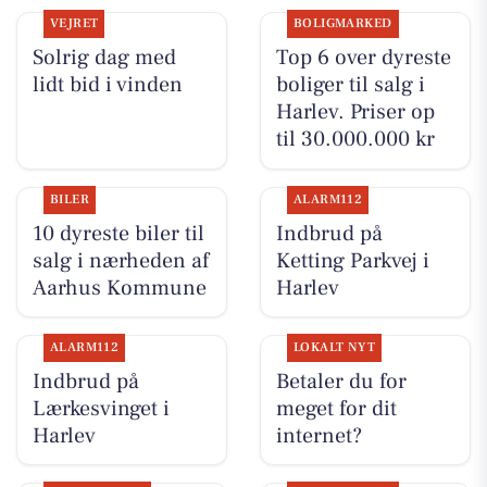
VEJRET
BOLIGMARKED
Solrig dag med
Top 6 over dyreste
lidt bid i vinden
boliger til salg i
Harlev. Priser op
til 30.000.000 kr
BILER
ALARM112
10 dyreste biler til
Indbrud på
salg i nærheden af
Ketting Parkvej i
Aarhus Kommune
Harlev
ALARM112
LOKALT NYT
Indbrud på
Betaler du for
Lærkesvinget i
meget for dit
Harlev
internet?